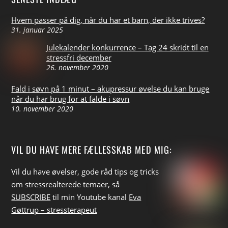
Hvem passer på dig, når du har et barn, der ikke trives?
31. januar 2025
Julekalender konkurrence – Tag 24 skridt til en
stressfri december
26. november 2020
Fald i søvn på 1 minut – akupressur øvelse du kan bruge
når du har brug for at falde i søvn
10. november 2020
VIL DU HAVE MERE FÆLLESSKAB MED MIG:
Vil du have øvelser, gode råd tips
og tricks
om stressrealterede temaer, så
SUBSCRIBE
til min Youtube kanal
Eva
Gøttrup – stressterapeut