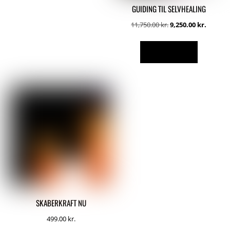
GUIDING TIL SELVHEALING
Den
Den
11,750.00
kr.
9,250.00
kr.
oprindelige
aktuell
pris
pris
TILFØJ TIL KURV
var:
er:
11,750.00 kr..
9,250.00
SKABERKRAFT NU
499.00
kr.