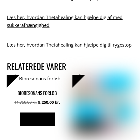
Læs her, hvordan Thetahealing kan hjælpe dig af med
sukkerafhængighed
Læs her, hvordan Thetahealing kan hjælpe dig til rygestop
RELATEREDE VARER
TILBUD!
TILBUD!
BIORESONANS FORLØB
Den
Den
11,750.00
kr.
9,250.00
kr.
oprindelige
aktuelle
pris
pris
TILFØJ TIL KURV
var:
er:
11,750.00 kr..
9,250.00 kr..