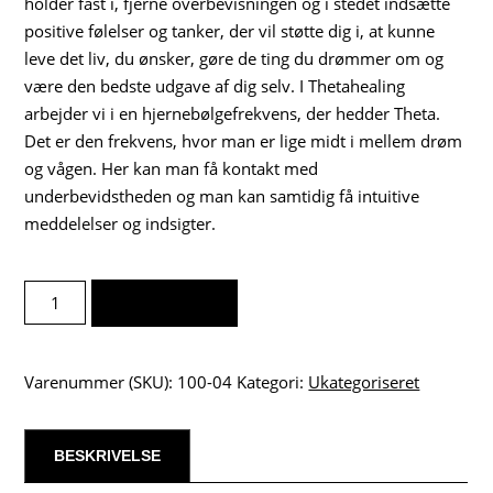
holder fast i, fjerne overbevisningen og i stedet indsætte
positive følelser og tanker, der vil støtte dig i, at kunne
leve det liv, du ønsker, gøre de ting du drømmer om og
være den bedste udgave af dig selv. I Thetahealing
arbejder vi i en hjernebølgefrekvens, der hedder Theta.
Det er den frekvens, hvor man er lige midt i mellem drøm
og vågen. Her kan man få kontakt med
underbevidstheden og man kan samtidig få intuitive
meddelelser og indsigter.
Thetahealing
TILFØJ TIL KURV
session
antal
Varenummer (SKU):
100-04
Kategori:
Ukategoriseret
BESKRIVELSE