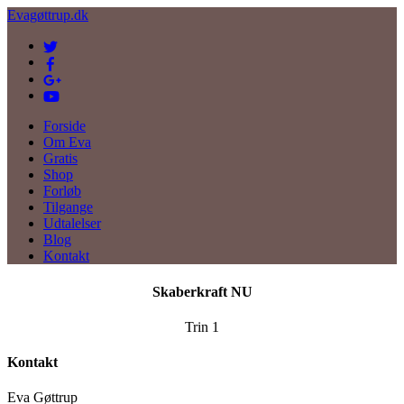
Evagøttrup.dk
Forside
Om Eva
Gratis
Shop
Forløb
Tilgange
Udtalelser
Blog
Kontakt
Skaberkraft NU
Trin 1
Kontakt
Eva Gøttrup