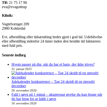
Tlf:
21 75 17 96
eva@evagottrup
Klinik:
Vagtelvænget 209
2980 Kokkedal
Evt. afbestilling eller tidsændring bedes gjort i god tid. Udeblivelse
eller afbestilling indenfor 24 timer inden den bestilte tid faktureres
med fuld pris.
Seneste indlæg
Hvem passer på dig, når du har et barn, der ikke trives?
31. januar 2025
Julekalender konkurrence – Tag 24 skridt til en stressfri
december
26. november 2020
Fald i søvn på 1 minut – akupressur øvelse du kan bruge når
du har brug for at falde i søvn
10. november 2020