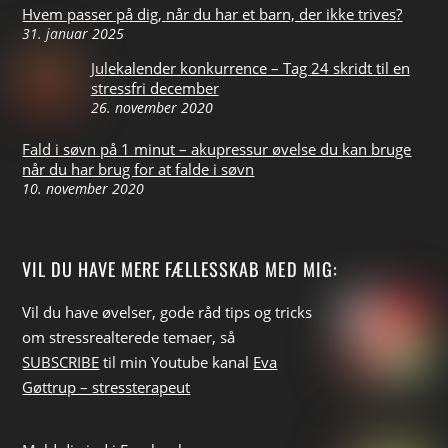
Hvem passer på dig, når du har et barn, der ikke trives?
31. januar 2025
Julekalender konkurrence – Tag 24 skridt til en
stressfri december
26. november 2020
Fald i søvn på 1 minut – akupressur øvelse du kan bruge
når du har brug for at falde i søvn
10. november 2020
VIL DU HAVE MERE FÆLLESSKAB MED MIG:
Vil du have øvelser, gode råd tips
og tricks
om stressrealterede temaer, så
SUBSCRIBE
til min Youtube kanal
Eva
Gøttrup – stressterapeut