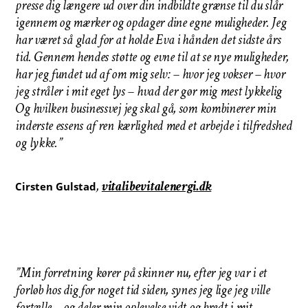
presse dig længere ud over din indbildte grænse til du slår
igennem og mærker og opdager dine egne muligheder. Jeg
har været så glad for at holde Eva i hånden det sidste års
tid. Gennem hendes støtte og evne til at se nye muligheder,
har jeg fundet ud af om mig selv: – hvor jeg vokser – hvor
jeg stråler i mit eget lys – hvad der gør mig mest lykkelig
Og hvilken businessvej jeg skal gå, som kombinerer min
inderste essens af ren kærlighed med et arbejde i tilfredshed
og lykke.”
,
vitalibevitalenergi.dk
Cirsten Gulstad
”Min forretning kører på skinner nu, efter jeg var i et
forløb hos dig for noget tid siden, synes jeg lige jeg ville
fortælle – og deler min oplevelse vidt og bredt i mit