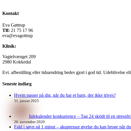
Kontakt
Eva Gøttrup
Tlf:
21 75 17 96
eva@evagottrup
Klinik:
Vagtelvænget 209
2980 Kokkedal
Evt. afbestilling eller tidsændring bedes gjort i god tid. Udeblivelse el
Seneste indlæg
Hvem passer på dig, når du har et barn, der ikke trives?
31. januar 2025
Julekalender konkurrence – Tag 24 skridt til en stressf
26. november 2020
Fald i søvn på 1 minut – akupressur øvelse du kan bruge når du 