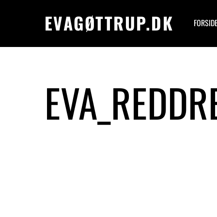
EVAGØTTRUP.DK
FORSID
EVA_REDDR