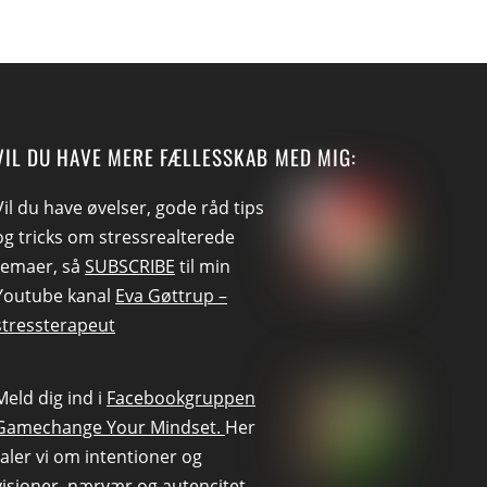
VIL DU HAVE MERE FÆLLESSKAB MED MIG:
Vil du have øvelser, gode råd tips
og tricks om stressrealterede
temaer, så
SUBSCRIBE
til min
Youtube kanal
Eva Gøttrup –
stressterapeut
Meld dig ind i
Facebookgruppen
Gamechange Your Mindset.
Her
taler vi om intentioner og
visioner, nærvær og autencitet.