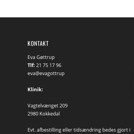
KONTAKT
Eva Gøttrup
Tlf:
21 75 17 96
eva@evagottrup
Klinik:
Vagtelvænget 209
2980 Kokkedal
Evt. afbestilling eller tidsændring bedes gjort i