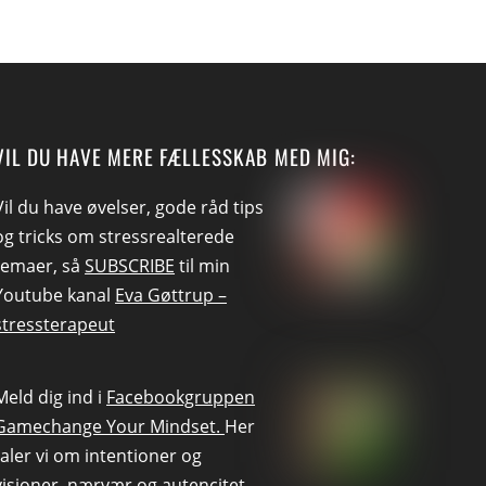
VIL DU HAVE MERE FÆLLESSKAB MED MIG:
Vil du have øvelser, gode råd tips
og tricks om stressrealterede
temaer, så
SUBSCRIBE
til min
Youtube kanal
Eva Gøttrup –
stressterapeut
Meld dig ind i
Facebookgruppen
Gamechange Your Mindset.
Her
taler vi om intentioner og
visioner, nærvær og autencitet.