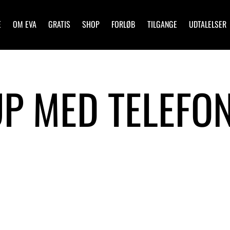
E
OM EVA
GRATIS
SHOP
FORLØB
TILGANGE
UDTALELSER
P MED TELEFO