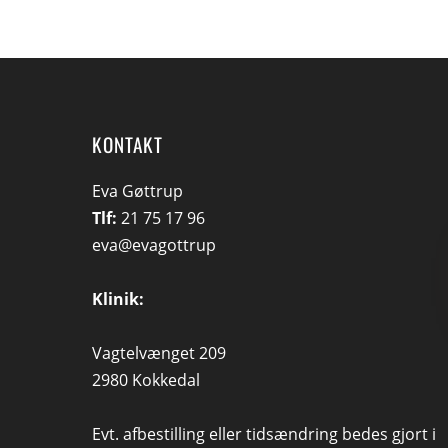
KONTAKT
Eva Gøttrup
Tlf:
21 75 17 96
eva@evagottrup
Klinik:
Vagtelvænget 209
2980 Kokkedal
Evt. afbestilling eller tidsændring bedes gjort i