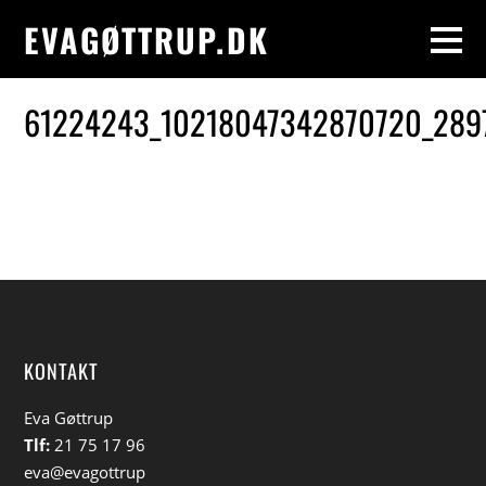
EVAGØTTRUP.DK
61224243_10218047342870720_289
KONTAKT
Eva Gøttrup
Tlf:
21 75 17 96
eva@evagottrup