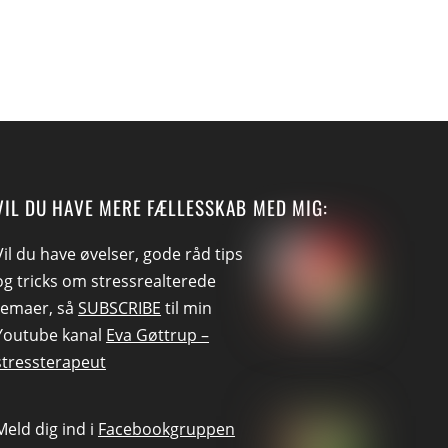
VIL DU HAVE MERE FÆLLESSKAB MED MIG:
Vil du have øvelser, gode råd tips
og tricks om stressrealterede
temaer, så
SUBSCRIBE
til min
Youtube kanal
Eva Gøttrup –
stressterapeut
Meld dig ind i
Facebookgruppen