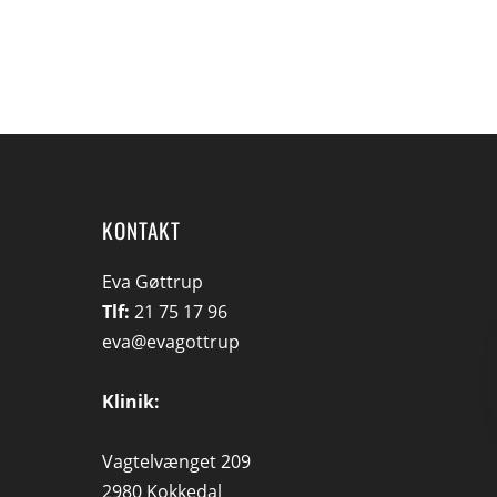
KONTAKT
Eva Gøttrup
Tlf:
21 75 17 96
eva@evagottrup
Klinik:
Vagtelvænget 209
2980 Kokkedal